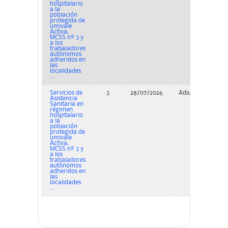
hospitalario
a la
población
protegida de
umivale
Activa,
MCSS nº 3 y
a los
trabajadores
autónomos
adheridos en
las
localidades
...
Servicios de
3
28/07/2026
Adjudicación
Asistencia
Sanitaria en
régimen
hospitalario
a la
población
protegida de
umivale
Activa,
MCSS nº 3 y
a los
trabajadores
autónomos
adheridos en
las
localidades
...