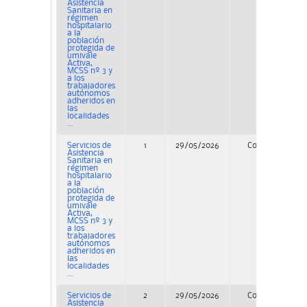
Asistencia
Sanitaria en
régimen
hospitalario
a la
población
protegida de
umivale
Activa,
MCSS nº 3 y
a los
trabajadores
autónomos
adheridos en
las
localidades
...
Servicios de
1
29/05/2026
Concurso
Asistencia
Sanitaria en
régimen
hospitalario
a la
población
protegida de
umivale
Activa,
MCSS nº 3 y
a los
trabajadores
autónomos
adheridos en
las
localidades
...
Servicios de
2
29/05/2026
Concurso
Asistencia