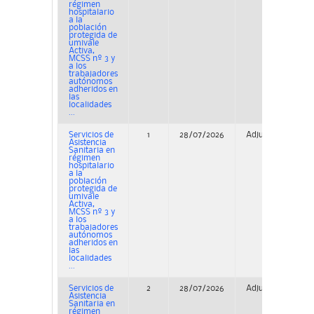
régimen
hospitalario
a la
población
protegida de
umivale
Activa,
MCSS nº 3 y
a los
trabajadores
autónomos
adheridos en
las
localidades
...
Servicios de
1
28/07/2026
Adjudicación
Asistencia
Sanitaria en
régimen
hospitalario
a la
población
protegida de
umivale
Activa,
MCSS nº 3 y
a los
trabajadores
autónomos
adheridos en
las
localidades
...
Servicios de
2
28/07/2026
Adjudicación
Asistencia
Sanitaria en
régimen