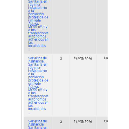
Sanitaria en
régimen
hospitalario
a la
población
protegida de
umivale
Activa,
MCSS nº 3 y
a los
trabajadores
autónomos
adheridos en
las
localidades
...
Servicios de
3
29/05/2026
Concurso
Asistencia
Sanitaria en
régimen
hospitalario
a la
población
protegida de
umivale
Activa,
MCSS nº 3 y
a los
trabajadores
autónomos
adheridos en
las
localidades
...
Servicios de
3
29/05/2026
Concurso
Asistencia
Sanitaria en