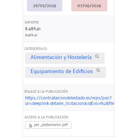
29/05/2026
07/06/2026
IMPORTE
8.489,41
8489,41
CATEGORIA(S)
Alimentación y Hostelería
Equipamiento de Edificios
ENLACE A LA PUBLICACIÓN
https://contrataciondelestado.es/wps/poc?
uri=deeplink:detalle_licitacion&idEvl=v%2Bf9ntQke%2
ACCESO A LA PUBLICACION
per_platamenor.pdf