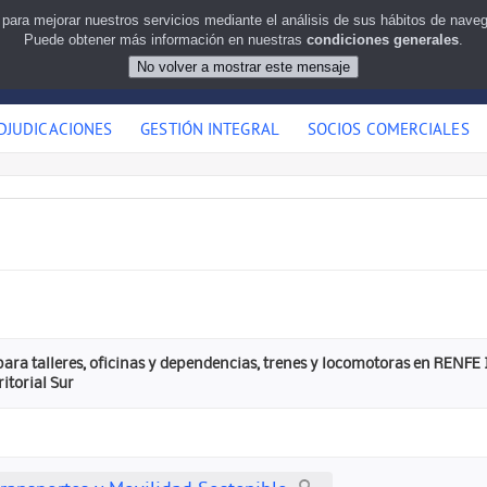
 para mejorar nuestros servicios mediante el análisis de sus hábitos de nav
Puede obtener más información en nuestras
condiciones generales
.
DJUDICACIONES
GESTIÓN INTEGRAL
SOCIOS COMERCIALES
 para talleres, oficinas y dependencias, trenes y locomotoras en RENF
itorial Sur