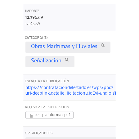
IMPORTE
12.396,69
12396,69
CATEGORIA(S)
Obras Marítimas y Fluviales
Señalización
ENLACE A LA PUBLICACIÓN
https://contrataciondelestado.es/wps/poc?
uri=deeplink:detalle_licitacion&idEvl=6hqi0isT13Xi0K
ACCESO A LA PUBLICACION
per_plataforma2.pdf
CLASIFICADORES