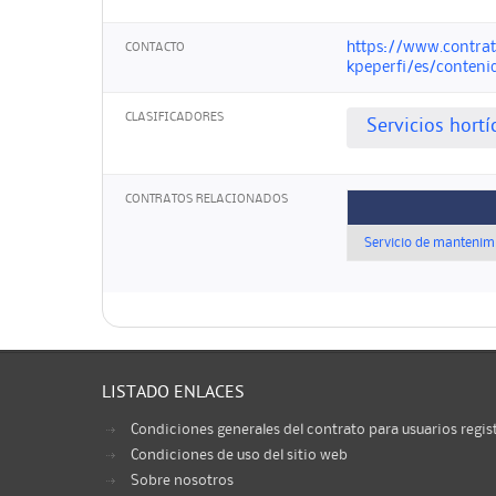
https://www.contrat
CONTACTO
kpeperfi/es/conteni
CLASIFICADORES
Servicios hortí
CONTRATOS RELACIONADOS
Servicio de mantenimi
LISTADO ENLACES
Condiciones generales del contrato para usuarios regis
Condiciones de uso del sitio web
Sobre nosotros