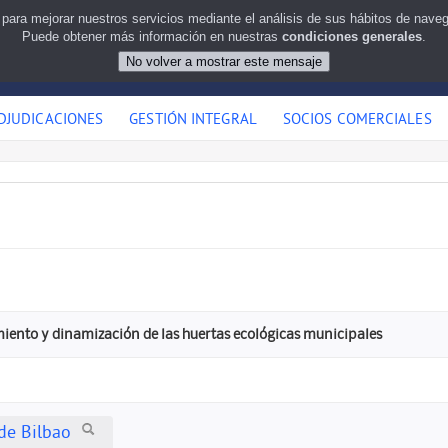
 para mejorar nuestros servicios mediante el análisis de sus hábitos de nav
Puede obtener más información en nuestras
condiciones generales
.
DJUDICACIONES
GESTIÓN INTEGRAL
SOCIOS COMERCIALES
iento y dinamización de las huertas ecológicas municipales
de Bilbao