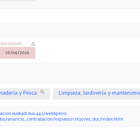
VENCIMIENTO
29/06/2026
anadería y Pesca
Limpieza, Jardinería y mantenimi
acion.euskadi.eus:443/webkpe00-
dos/anuncio_contratacion/expjaso717930/es_doc/index.html