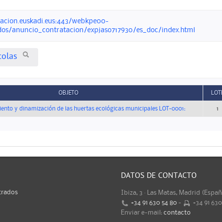
acion.euskadi.eus:443/webkpe00-
dos/anuncio_contratacion/expjaso717930/es_doc/index.html
colas
OBJETO
LOT
ento y dinamización de las huertas ecológicas municipales LOT-0001:
1
DATOS DE CONTACTO
trados
Ibiza, 3 · Las Matas, Madrid (Espa
+34 91 630 54 80
-
+34 91 63
Enviar e-mail:
contacto