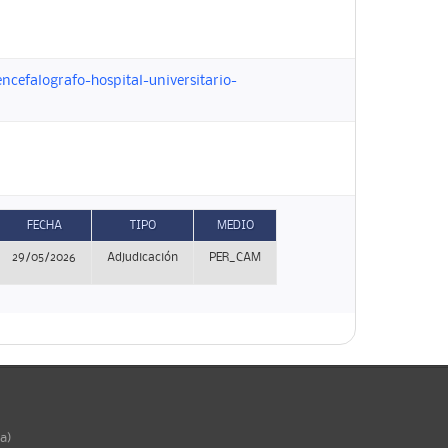
cefalografo-hospital-universitario-
FECHA
TIPO
MEDIO
29/05/2026
Adjudicación
PER_CAM
ña)