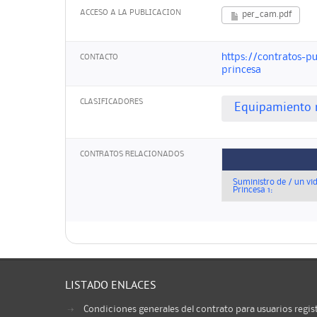
ACCESO A LA PUBLICACION
per_cam.pdf
https://contratos-p
CONTACTO
princesa
CLASIFICADORES
Equipamiento 
CONTRATOS RELACIONADOS
Suministro de / un vid
Princesa 1:
LISTADO ENLACES
Condiciones generales del contrato para usuarios regis