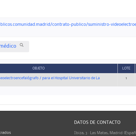
ublicos.comunidad.madrid/contrato-publico/suministro-videoelectroen
médico
OBJETO
LOTE
eoelectroencefalógrafo / para el Hospital Universitario de La
1
DATOS DE CONTACTO
trados
Ibiza, 3 · Las Matas, Madrid (Espa