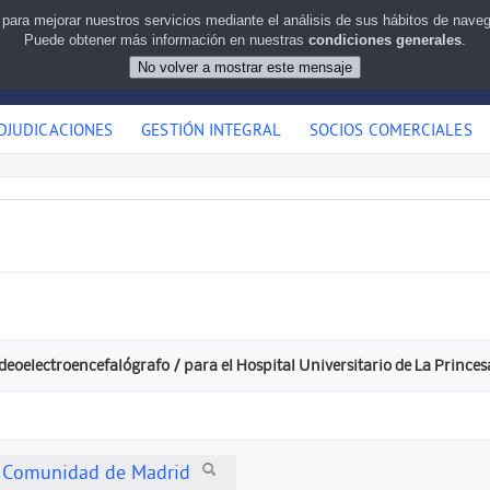
 para mejorar nuestros servicios mediante el análisis de sus hábitos de nav
Puede obtener más información en nuestras
condiciones generales
.
DJUDICACIONES
GESTIÓN INTEGRAL
SOCIOS COMERCIALES
deoelectroencefalógrafo / para el Hospital Universitario de La Princes
a Comunidad de Madrid