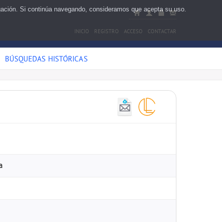
egación. Si continúa navegando, consideramos que acepta su uso.
INICIO
REGISTRO
ACCESO
CONTACTAR
BÚSQUEDAS HISTÓRICAS
a