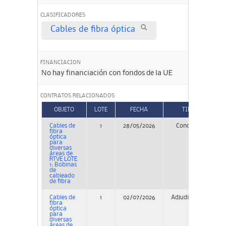
CLASIFICADORES
Cables de fibra óptica
FINANCIACION
No hay financiación con fondos de la UE
CONTRATOS RELACIONADOS
OBJETO
LOTE
FECHA
TIPO
Cables de
1
28/05/2026
Concurso
P
fibra
óptica
para
diversas
áreas de
RTVE LOTE
1: Bobinas
de
cableado
de fibra
Cables de
1
02/07/2026
Adjudicación
P
fibra
óptica
para
diversas
áreas de