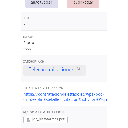
28/05/2026
12/06/2026
LOTE
2
IMPORTE
8.000
8000
CATEGORIA(S)
Telecomunicaciones
ENLACE A LA PUBLICACIÓN
https://contrataciondelestado.es/wps/poc?
uri=deeplink:detalle_licitacion&idEvl=2i3OYquIbHwXh
ACCESO A LA PUBLICACION
per_plataforma2.pdf