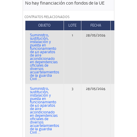
No hay financiación con fondos de la UE
CONTRATOS RELACIONADOS
OBJETO
LOTE
FECHA
TIPO
Suministro,
1
28/05/2026
Concurso
sustitución,
instalación y
puesta en
funcionamiento
de 60 aparatos
de aire
acondicionado
en dependencias
oficiales de
diversos
acuartelamientos
de la guardia
Civil ...
Suministro,
3
28/05/2026
Concurso
sustitución,
instalación y
puesta en
funcionamiento
de 60 aparatos
de aire
acondicionado
en dependencias
oficiales de
diversos
acuartelamientos
de la guardia
Civil ...