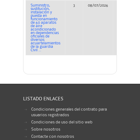
Suministro,
3
08/07/2026
Adjudicación
sustitución,
instalación y
puesta en
funcionamiento
de 60 aparatos
de aire
acondicionado
en dependencias
oficiales de
diversos
acuartelamientos
de la guardia
Civil ...
LISTADO ENLACES
Condiciones generales del contrato para
usuarios registrados
Condiciones de uso del sitio web
Sobre nosotros
Contacte con nosotros