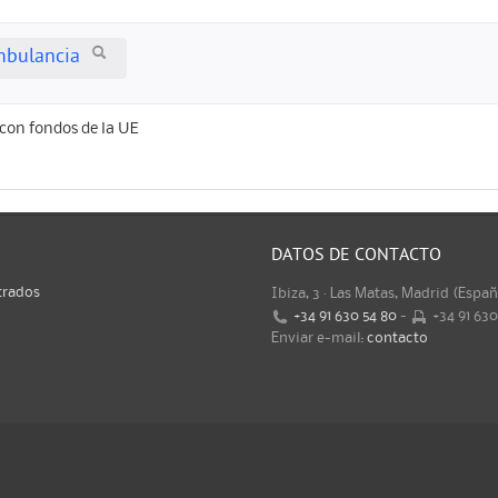
mbulancia
con fondos de la UE
DATOS DE CONTACTO
trados
Ibiza, 3 · Las Matas, Madrid (Espa
+34 91 630 54 80
-
+34 91 63
Enviar e-mail:
contacto