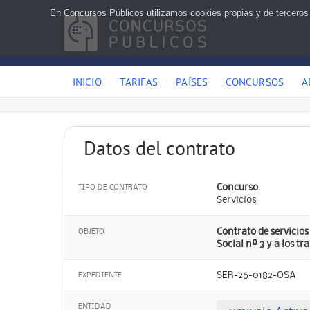
En Concursos Públicos utilizamos cookies propias y de terceros
INICIO
TARIFAS
PAÍSES
CONCURSOS
A
Datos del contrato
Concurso.
TIPO DE CONTRATO
Servicios
Contrato de servicio
OBJETO
Social nº 3 y a los t
SER-26-0182-OSA
EXPEDIENTE
ENTIDAD