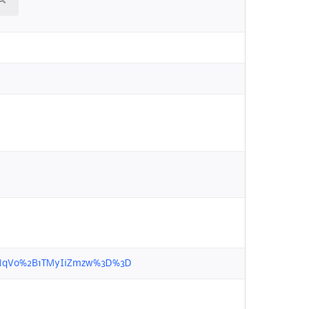
qdadNqVo%2B1TMyIiZmzw%3D%3D