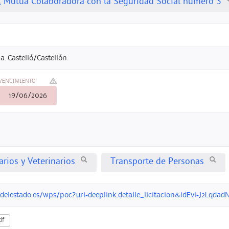
, Mutua Colaboradora con la Seguridad Social número 3
. Castelló/Castellón
VENCIMIENTO
19/06/2026
arios y Veterinarios
Transporte de Personas
ndelestado.es/wps/poc?uri=deeplink:detalle_licitacion&idEvl=J2L
df