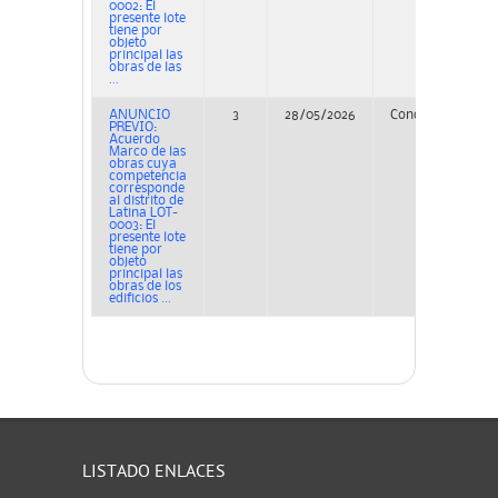
0002: El
presente lote
tiene por
objeto
principal las
obras de las
...
ANUNCIO
3
28/05/2026
Concurso
D
PREVIO:
Acuerdo
Marco de las
obras cuya
competencia
corresponde
al distrito de
Latina LOT-
0003: El
presente lote
tiene por
objeto
principal las
obras de los
edificios ...
LISTADO ENLACES