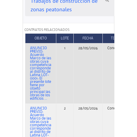
Trabajos de construcción de
zonas peatonales
CONTRATOS RELACIONADOS
OBJETO
LOTE
FECHA
TIPO
ME
ANUNCIO
1
28/05/2026
Concurso
D
PREVIO:
Acuerdo
Marco de las
obras cuya
competencia
corresponde
al distrito de
Latina LOT-
0001: El
presente lote
tiene por
objeto
principal las
obras de los
edificios ...
ANUNCIO
2
28/05/2026
Concurso
D
PREVIO:
Acuerdo
Marco de las
obras cuya
competencia
corresponde
al distrito de
Latina LOT-