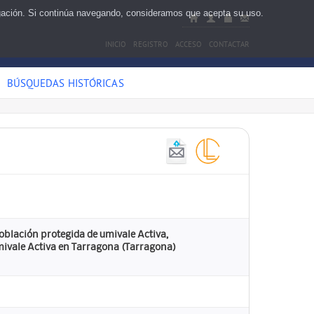
egación. Si continúa navegando, consideramos que acepta su uso.
INICIO
REGISTRO
ACCESO
CONTACTAR
BÚSQUEDAS HISTÓRICAS
población protegida de umivale Activa,
umivale Activa en Tarragona (Tarragona)