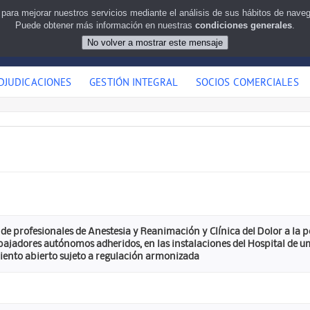
 para mejorar nuestros servicios mediante el análisis de sus hábitos de nav
Puede obtener más información en nuestras
condiciones generales
.
DJUDICACIONES
GESTIÓN INTEGRAL
SOCIOS COMERCIALES
 de profesionales de Anestesia y Reanimación y Clínica del Dolor a la 
abajadores autónomos adheridos, en las instalaciones del Hospital de 
ento abierto sujeto a regulación armonizada