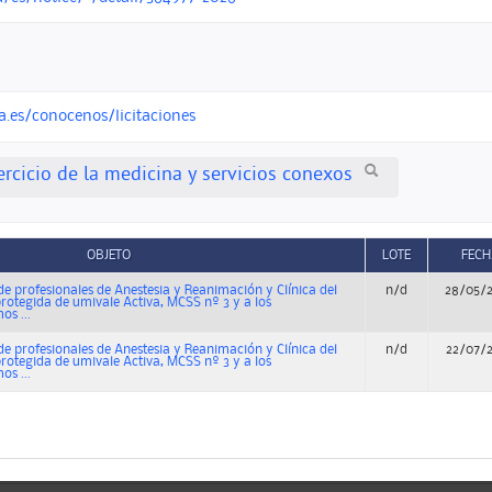
a.es/conocenos/licitaciones
ercicio de la medicina y servicios conexos
OBJETO
LOTE
FECH
de profesionales de Anestesia y Reanimación y Clínica del
n/d
28/05/
protegida de umivale Activa, MCSS nº 3 y a los
s ...
de profesionales de Anestesia y Reanimación y Clínica del
n/d
22/07/
protegida de umivale Activa, MCSS nº 3 y a los
s ...