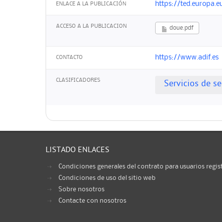
https://ted.europa.e
ENLACE A LA PUBLICACIÓN
ACCESO A LA PUBLICACION
doue.pdf
https://www.adif.es
CONTACTO
CLASIFICADORES
Servicios de s
LISTADO ENLACES
Condiciones generales del contrato para usuarios regis
Condiciones de uso del sitio web
Sobre nosotros
Contacte con nosotros