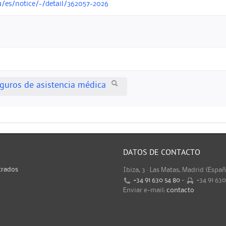
u/es/notice/-/detail/362057-2026
eguros de asistencia médica
DATOS DE CONTACTO
trados
Ibiza, 3 · Las Matas, Madrid (Espa
+34 91 630 54 80
-
+34 91 63
Enviar e-mail:
contacto