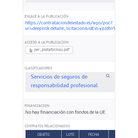
ENLACE A LA PUBLICACIÓN
https://contrataciondelestado.es/wps/poc?
uri=deeplink:detalle_licitacion&idEvl=ypzdtnSbBXo36J
ACCESO A LA PUBLICACION
per_plataforma2.pdf
CLASIFICADORES
Servicios de seguros de
responsabilidad profesional
FINANCIACION
No hay financiación con fondos de la UE
CONTRATOS RELACIONADOS
OBJETO
LOTE
FECHA
TIPO