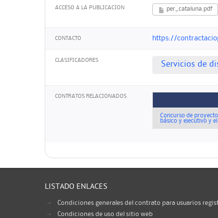
ACCESO A LA PUBLICACION
per_cataluna.pdf
https://contractacio
CONTACTO
CLASIFICADORES
Servicios de d
CONTRATOS RELACIONADOS
Concurso de proyectos
básico y ejecutivo y e
LISTADO ENLACES
Condiciones generales del contrato para usuarios regis
Condiciones de uso del sitio web