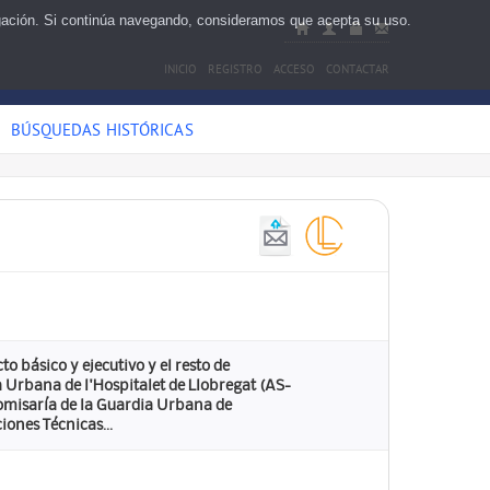
egación. Si continúa navegando, consideramos que acepta su uso.
INICIO
REGISTRO
ACCESO
CONTACTAR
BÚSQUEDAS HISTÓRICAS
o básico y ejecutivo y el resto de
 Urbana de l'Hospitalet de Llobregat (AS-
comisaría de la Guardia Urbana de
iones Técnicas...