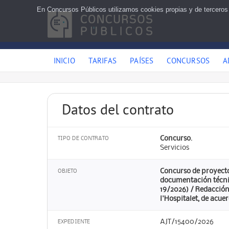
En Concursos Públicos utilizamos cookies propias y de terceros
INICIO
TARIFAS
PAÍSES
CONCURSOS
A
Datos del contrato
Concurso.
TIPO DE CONTRATO
Servicios
Concurso de proyectos
OBJETO
documentación técnic
19/2026) / Redacción
l'Hospitalet, de acue
AJT/15400/2026
EXPEDIENTE