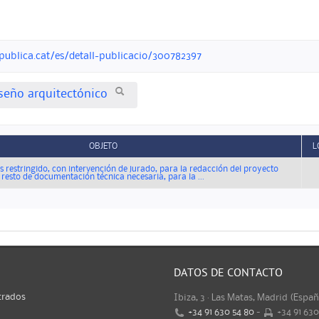
publica.cat/es/detall-publicacio/300782397
iseño arquitectónico
OBJETO
L
 restringido, con intervención de jurado, para la redacción del proyecto
l resto de documentación técnica necesaria, para la ...
DATOS DE CONTACTO
trados
Ibiza, 3 · Las Matas, Madrid (Espa
+34 91 630 54 80
-
+34 91 63