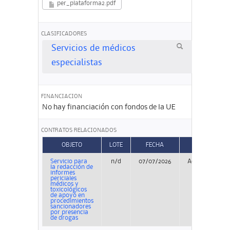
per_plataforma2.pdf
CLASIFICADORES
Servicios de médicos
especialistas
FINANCIACION
No hay financiación con fondos de la UE
CONTRATOS RELACIONADOS
OBJETO
LOTE
FECHA
TIPO
Servicio para
n/d
07/07/2026
Adjudicación
la redacción de
informes
periciales
médicos y
toxicológicos
de apoyo en
procedimientos
sancionadores
por presencia
de drogas