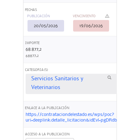
FECHAS
PUBLICACIÓN
VENCIMIENTO
20/05/2026
19/06/2026
IMPORTE
68.877,2
68877,2
CATEGORIA(S)
Servicios Sanitarios y
Veterinarios
ENLACE A LA PUBLICACIÓN
https://contrataciondelestado.es/wps/poc?
uri=deeplink:detalle_licitacion&idEvl=pgDRdbN9Z6B
ACCESO A LA PUBLICACION