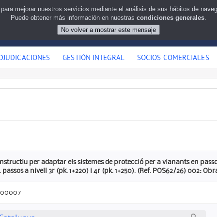
 para mejorar nuestros servicios mediante el análisis de sus hábitos de nav
Puede obtener más información en nuestras
condiciones generales
.
DJUDICACIONES
GESTIÓN INTEGRAL
SOCIOS COMERCIALES
nstructiu per adaptar els sistemes de protecció per a vianants en passos 
 passos a nivell 3r (pk. 1+220) i 4r (pk. 1+250). (Ref. POS62/26) 002: O
000007