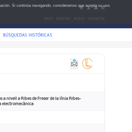
egación. Si continúa navegando, consideramos que acepta su uso.
INICIO
REGISTRO
ACCESO
CONTACTAR
BÚSQUEDAS HISTÓRICAS
a nivell a Ribes de Freser de la línia Ribes-
bra electromecànica