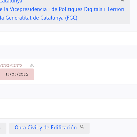
 Catalunya
la Vicepresidencia i de Politiques Digitals i Terriori
 la Generalitat de Catalunya (FGC)
VENCIMIENTO
15/05/2026
Obra Civil y de Edificación