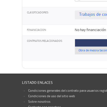
CLASIFICADORES
Trabajos de co
No hay financiación 
FINANCIACION
CONTRATOS RELACIONADOS
Obra de mejora tacone
LISTADO ENLACES
Condiciones generales del contrato para usuarios regis
Condiciones de uso del sitio web
Sobre nosotros