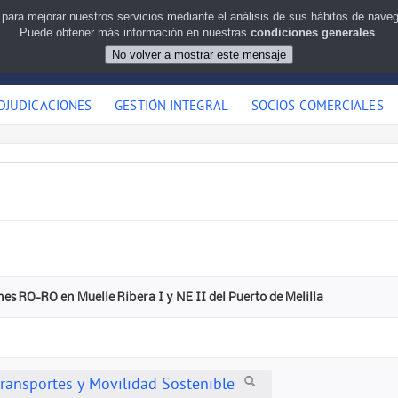
 para mejorar nuestros servicios mediante el análisis de sus hábitos de nav
Puede obtener más información en nuestras
condiciones generales
.
DJUDICACIONES
GESTIÓN INTEGRAL
SOCIOS COMERCIALES
es RO-RO en Muelle Ribera I y NE II del Puerto de Melilla
Transportes y Movilidad Sostenible