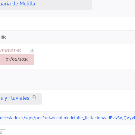
aria de Melilla
illa
VENCIMIENTO
01/06/2026
s y Fluviales
ndelestado.es/wps/poc?uri=deeplink:detalle_licitacion&idEvl=SVj
df