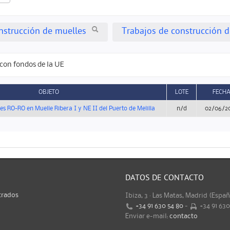
nstrucción de muelles
Trabajos de construcción d
con fondos de la UE
OBJETO
LOTE
FECH
s RO-RO en Muelle Ribera I y NE II del Puerto de Melilla
n/d
02/06/2
DATOS DE CONTACTO
trados
Ibiza, 3 · Las Matas, Madrid (Espa
+34 91 630 54 80
-
+34 91 63
Enviar e-mail:
contacto