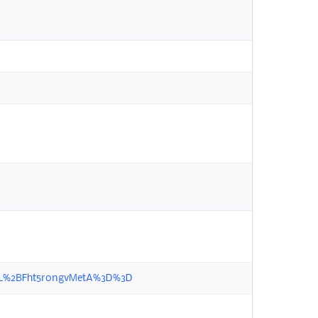
QVyyL%2BFht5r0ngvMetA%3D%3D