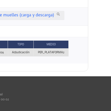
e muelles (carga y descarga)
A
TIPO
MEDIO
026
Adjudicación
PER_PLATAFORMA2
ña)
0 00 02