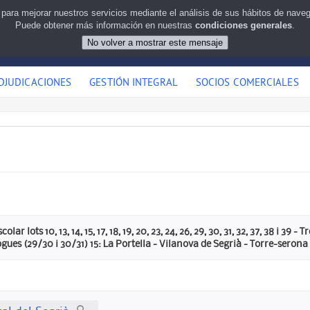
 para mejorar nuestros servicios mediante el análisis de sus hábitos de nav
Puede obtener más información en nuestras
condiciones generales
.
DJUDICACIONES
GESTIÓN INTEGRAL
SOCIOS COMERCIALES
lar lots 10, 13, 14, 15, 17, 18, 19, 20, 23, 24, 26, 29, 30, 31, 32, 37, 38 i 39 
gues (29/30 i 30/31) 15: La Portella - Vilanova de Segrià - Torre-serona 