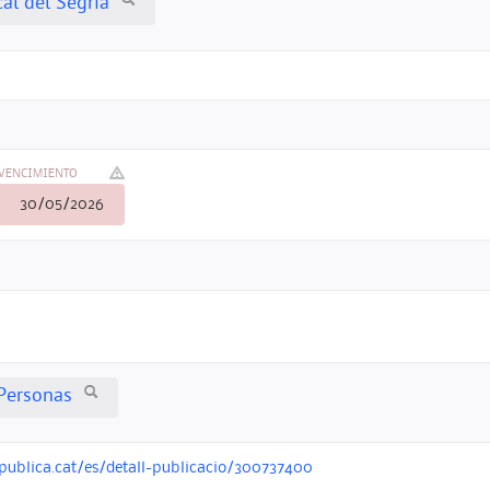
al del Segrià
VENCIMIENTO
30/05/2026
Personas
opublica.cat/es/detall-publicacio/300737400