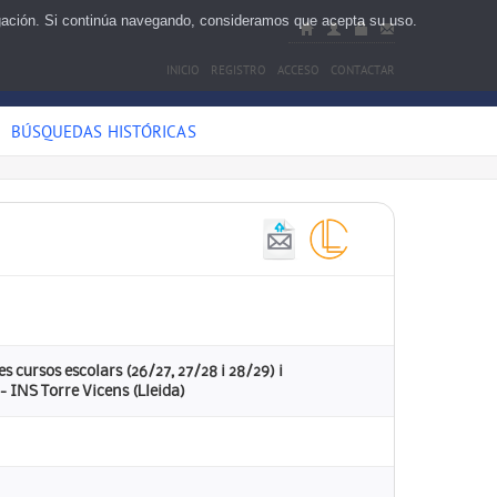
egación. Si continúa navegando, consideramos que acepta su uso.
INICIO
REGISTRO
ACCESO
CONTACTAR
BÚSQUEDAS HISTÓRICAS
- Tres cursos escolars (26/27, 27/28 i 28/29) i
- INS Torre Vicens (Lleida)