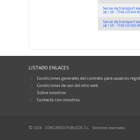
Servei de transport escol
38 i 39 - Tres cursos e
Servei de transport escol
38 i 39 - Tres cursos e
LISTADO ENLACES
Condiciones generales del contrato para usuarios regis
Condiciones de uso del sitio web
Sobre nosotros
Contacte con nosotros
©
2026 · CONCURSOS PUBLICOS, S.L. · Derechos reservados