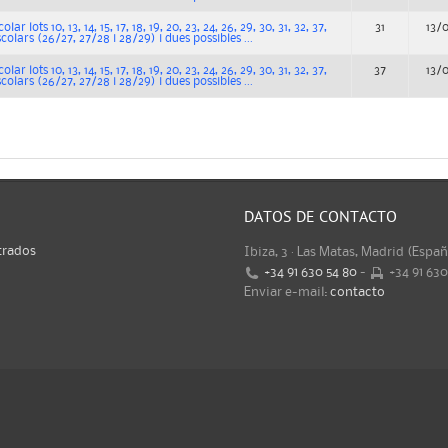
ar lots 10, 13, 14, 15, 17, 18, 19, 20, 23, 24, 26, 29, 30, 31, 32, 37,
31
13/
scolars (26/27, 27/28 i 28/29) i dues possibles ...
ar lots 10, 13, 14, 15, 17, 18, 19, 20, 23, 24, 26, 29, 30, 31, 32, 37,
37
13/
scolars (26/27, 27/28 i 28/29) i dues possibles ...
DATOS DE CONTACTO
trados
Ibiza, 3 · Las Matas, Madrid (Espa
+34 91 630 54 80
-
+34 91 63
Enviar e-mail:
contacto