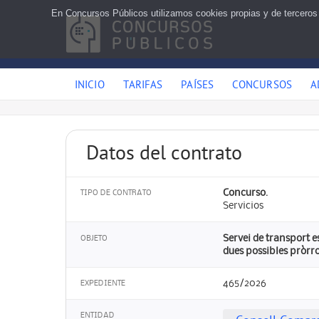
En Concursos Públicos utilizamos cookies propias y de terceros
INICIO
TARIFAS
PAÍSES
CONCURSOS
A
Datos del contrato
Concurso.
TIPO DE CONTRATO
Servicios
Servei de transport esco
OBJETO
dues possibles pròrro
465/2026
EXPEDIENTE
ENTIDAD