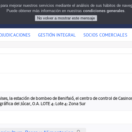
 para mejorar nuestros servicios mediante el análisis de sus hábitos de nav
Puede obtener más información en nuestras
condiciones generales
.
DJUDICACIONES
GESTIÓN INTEGRAL
SOCIOS COMERCIALES
ses, la estación de bombeo de Benifaió, el centro de control de Casinos 
áfica del Júcar, O.A. LOTE 4: Lote 4: Zona Sur