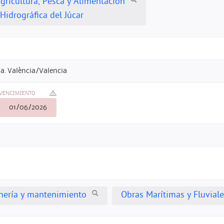
Agricultura, Pesca y Alimentacion
Hidrográfica del Júcar
a. València/Valencia
VENCIMIENTO
01/06/2026
inería y mantenimiento
Obras Marítimas y Fluvial