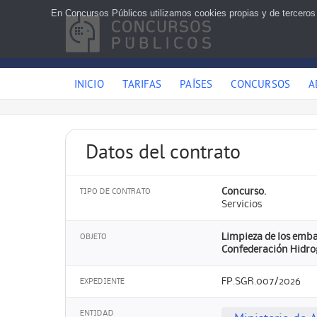
En Concursos Públicos utilizamos cookies propias y de terceros
INICIO
TARIFAS
PAÍSES
CONCURSOS
A
Datos del contrato
Concurso.
TIPO DE CONTRATO
Servicios
Limpieza de los embal
OBJETO
Confederación Hidrogr
FP.SGR.007/2026
EXPEDIENTE
ENTIDAD