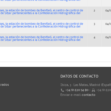
es, la estación de bombeo de Benifaió, el centro de control de
2
04/
 de Sitjar pertenecientes a la Confederación Hidrográfica del
es, la estación de bombeo de Benifaió, el centro de control de
3
04/
 de Sitjar pertenecientes a la Confederación Hidrográfica del
es, la estación de bombeo de Benifaió, el centro de control de
4
04/
 de Sitjar pertenecientes a la Confederación Hidrográfica del
DATOS DE CONTACTO
trados
Ibiza, 3 · Las Matas, Madrid (Espa
+34 91 630 54 80
-
+34 91 63
Enviar e-mail:
contacto