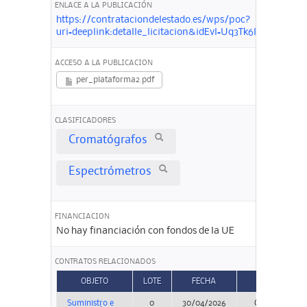
ENLACE A LA PUBLICACIÓN
https://contrataciondelestado.es/wps/poc?
uri=deeplink:detalle_licitacion&idEvl=Uq3Tk6llfJMl5Nj
ACCESO A LA PUBLICACION
per_plataforma2.pdf
CLASIFICADORES
Cromatógrafos
Espectrómetros
FINANCIACION
No hay financiación con fondos de la UE
CONTRATOS RELACIONADOS
OBJETO
LOTE
FECHA
TIPO
Suministro e
0
30/04/2026
Concurso