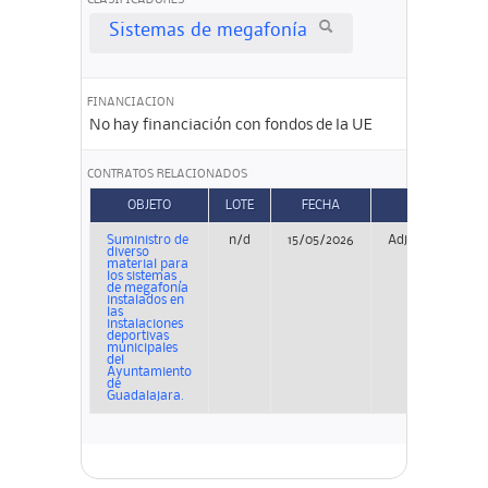
CLASIFICADORES
Sistemas de megafonía
FINANCIACION
No hay financiación con fondos de la UE
CONTRATOS RELACIONADOS
OBJETO
LOTE
FECHA
TIPO
Suministro de
n/d
15/05/2026
Adjudicación
diverso
material para
los sistemas
de megafonía
instalados en
las
instalaciones
deportivas
municipales
del
Ayuntamiento
de
Guadalajara.