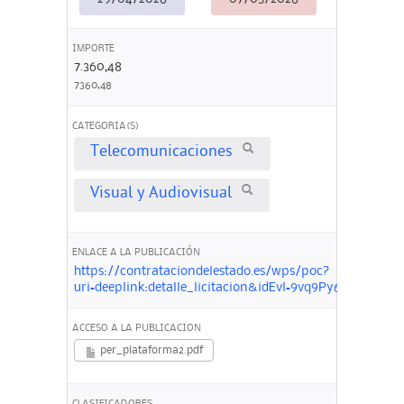
IMPORTE
7.360,48
7360,48
CATEGORIA(S)
Telecomunicaciones
Visual y Audiovisual
ENLACE A LA PUBLICACIÓN
https://contrataciondelestado.es/wps/poc?
uri=deeplink:detalle_licitacion&idEvl=9vq9Py6kXhnu
ACCESO A LA PUBLICACION
per_plataforma2.pdf