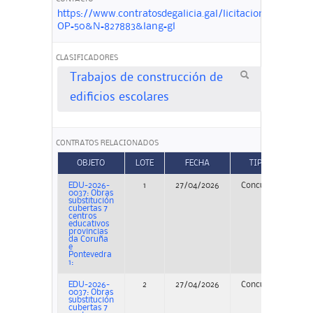
https://www.contratosdegalicia.gal/licitacion?
OP=50&N=827883&lang=gl
CLASIFICADORES
Trabajos de construcción de
edificios escolares
CONTRATOS RELACIONADOS
OBJETO
LOTE
FECHA
TIPO
EDU-2026-
1
27/04/2026
Concurso
PER
0037: Obras
substitución
cubertas 7
centros
educativos
provincias
da Coruña
e
Pontevedra
1:
EDU-2026-
2
27/04/2026
Concurso
PER
0037: Obras
substitución
cubertas 7