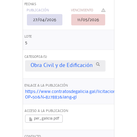
FECHAS
PUBLICACIÓN
VENCIMIENTO
27/04/2026
11/05/2026
LOTE
5
CATEGORIA(S)
Obra Civil y de Edificación
ENLACE A LA PUBLICACIÓN
https://www.contratosdegalicia.gal/licitacion?
OP=50&N=827883&lang=gl
ACCESO A LA PUBLICACION
per_galicia.pdf
CONTACTO