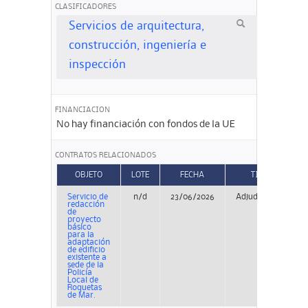
CLASIFICADORES
Servicios de arquitectura,
construcción, ingeniería e
inspección
FINANCIACION
No hay financiación con fondos de la UE
CONTRATOS RELACIONADOS
OBJETO
LOTE
FECHA
TIPO
Servicio de
n/d
23/06/2026
Adjudicación
redacción
de
proyecto
básico
para la
adaptación
de edificio
existente a
sede de la
Policía
Local de
Roquetas
de Mar.