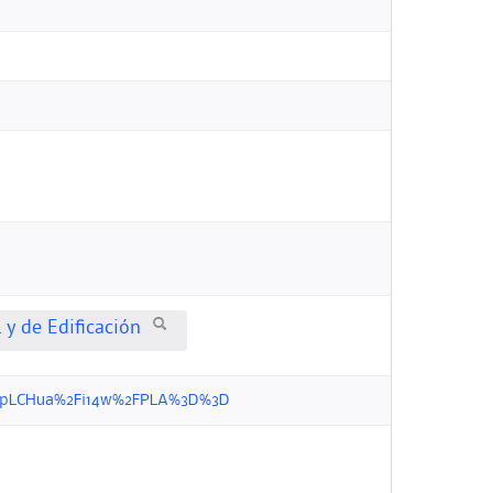
 y de Edificación
9xwYypLCHua%2Fi14w%2FPLA%3D%3D