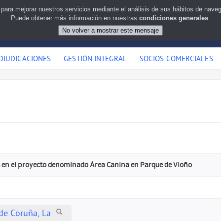
 para mejorar nuestros servicios mediante el análisis de sus hábitos de nav
Puede obtener más información en nuestras
condiciones generales
.
DJUDICACIONES
GESTIÓN INTEGRAL
SOCIOS COMERCIALES
en el proyecto denominado Área Canina en Parque de Vioño
de Coruña, La