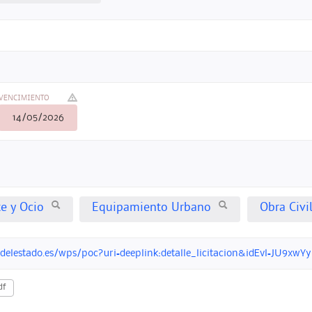
VENCIMIENTO
14/05/2026
te y Ocio
Equipamiento Urbano
Obra Civil
ondelestado.es/wps/poc?uri=deeplink:detalle_licitacion&idEvl=JU
df