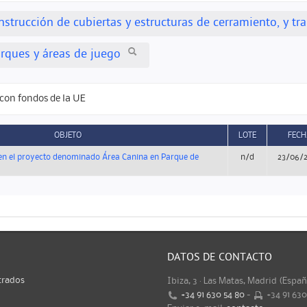
nstrucción de cubiertas y estructuras de cerramiento, y t
rques y áreas de juego
con fondos de la UE
OBJETO
LOTE
FECH
n el proyecto denominado Área Canina en Parque de
n/d
23/06/
DATOS DE CONTACTO
trados
Ibiza, 3 · Las Matas, Madrid (Espa
+34 91 630 54 80
-
+34 91 63