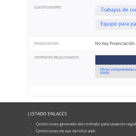
CLASIFICADORES
Trabajos de co
Equipo para pa
No hay financiación 
FINANCIACION
CONTRATOS RELACIONADOS
Obras comprendidas e
Vioño
LISTADO ENLACES
Condiciones generales del contrato para usuarios regis
Condiciones de uso del sitio web