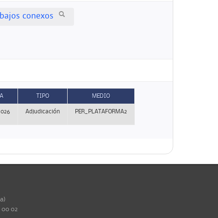
rabajos conexos
A
TIPO
MEDIO
2026
Adjudicación
PER_PLATAFORMA2
ña)
0 00 02