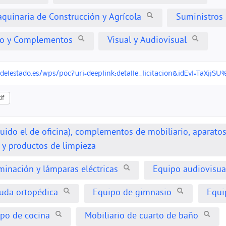
aquinaria de Construcción y Agrícola
Suministros 
rio y Complementos
Visual y Audiovisual
ndelestado.es/wps/poc?uri=deeplink:detalle_licitacion&idEvl=TaX
df
cluido el de oficina), complementos de mobiliario, aparato
) y productos de limpieza
minación y lámparas eléctricas
Equipo audiovisual
uda ortopédica
Equipo de gimnasio
Equip
po de cocina
Mobiliario de cuarto de baño