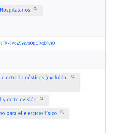
Hospitalarios
jjSU%2FKx5Vq4S9zvaQpQ%3D%3D
s electrodomésticos (excluida
 y de televisión
o para el ejercicio físico