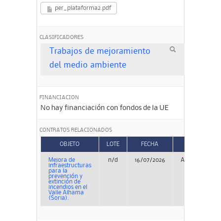
per_plataforma2.pdf
CLASIFICADORES
Trabajos de mejoramiento
del medio ambiente
FINANCIACION
No hay financiación con fondos de la UE
CONTRATOS RELACIONADOS
OBJETO
LOTE
FECHA
TIPO
Mejora de
n/d
16/07/2026
Adjudicación
infraestructuras
para la
prevención y
extinción de
incendios en el
Valle Alhama
(Soria).