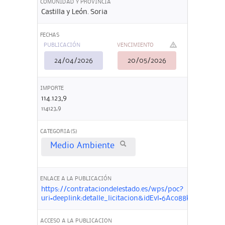
COMUNIDAD Y PROVINCIA
Castilla y León. Soria
FECHAS
PUBLICACIÓN
VENCIMIENTO
24/04/2026
20/05/2026
IMPORTE
114.123,9
114123,9
CATEGORIA(S)
Medio Ambiente
ENLACE A LA PUBLICACIÓN
https://contrataciondelestado.es/wps/poc?
uri=deeplink:detalle_licitacion&idEvl=6Aco88kAN72L
ACCESO A LA PUBLICACION