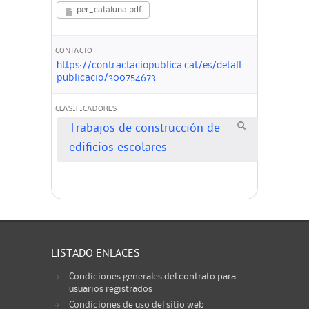
per_cataluna.pdf
CONTACTO
https://contractaciopublica.cat/es/detall-
publicacio/300754673
CLASIFICADORES
Trabajos de construcción de
edificios escolares
LISTADO ENLACES
Condiciones generales del contrato para
usuarios registrados
Condiciones de uso del sitio web