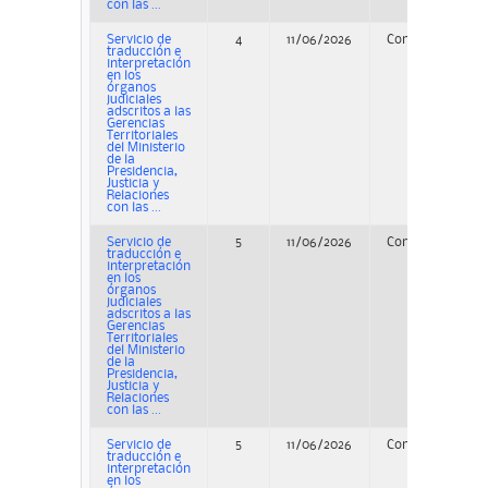
con las ...
Servicio de
4
11/06/2026
Concurso
traducción e
interpretación
en los
órganos
judiciales
adscritos a las
Gerencias
Territoriales
del Ministerio
de la
Presidencia,
Justicia y
Relaciones
con las ...
Servicio de
5
11/06/2026
Concurso
traducción e
interpretación
en los
órganos
judiciales
adscritos a las
Gerencias
Territoriales
del Ministerio
de la
Presidencia,
Justicia y
Relaciones
con las ...
Servicio de
5
11/06/2026
Concurso
P
traducción e
interpretación
en los