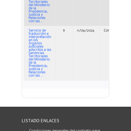
Territoriales
del Ministerio
de la
Presidencia,
Justicia y
Relaciones
con las ...
Servicio de
9
11/06/2026
Concurso
P
traducción e
interpretación
en los
órganos
judiciales
adscritos a las
Gerencias
Territoriales
del Ministerio
de la
Presidencia,
Justicia y
Relaciones
con las ...
LISTADO ENLACES
Condiciones generales del contrato para