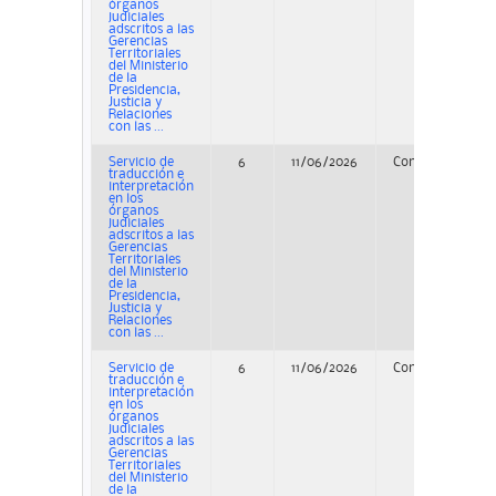
órganos
judiciales
adscritos a las
Gerencias
Territoriales
del Ministerio
de la
Presidencia,
Justicia y
Relaciones
con las ...
Servicio de
6
11/06/2026
Concurso
P
traducción e
interpretación
en los
órganos
judiciales
adscritos a las
Gerencias
Territoriales
del Ministerio
de la
Presidencia,
Justicia y
Relaciones
con las ...
Servicio de
6
11/06/2026
Concurso
traducción e
interpretación
en los
órganos
judiciales
adscritos a las
Gerencias
Territoriales
del Ministerio
de la