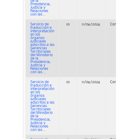
de la
Presidencia,
Justicia y
Relaciones
con las ...
Servicio de
10
11/06/2026
Concurso
traducción e
interpretación
en los
órganos
judiciales
adscritos a las
Gerencias
Territoriales
del Ministerio
de la
Presidencia,
Justicia y
Relaciones
con las ...
Servicio de
10
11/06/2026
Concurso
P
traducción e
interpretación
en los
órganos
judiciales
adscritos a las
Gerencias
Territoriales
del Ministerio
de la
Presidencia,
Justicia y
Relaciones
con las ...