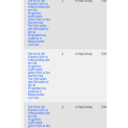
Servicio de
2
11/06/2026
Concurso
P
traducción e
interpretación
en los
órganos
judiciales
adscritos a las
Gerencias
Territoriales
del Ministerio
de la
Presidencia,
Justicia y
Relaciones
con las ...
Servicio de
2
11/06/2026
Concurso
traducción e
interpretación
en los
órganos
judiciales
adscritos a las
Gerencias
Territoriales
del Ministerio
de la
Presidencia,
Justicia y
Relaciones
con las ...
Servicio de
3
11/06/2026
Concurso
traducción e
interpretación
en los
órganos
judiciales
adscritos a las