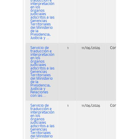
traducción e
interpretación
en los
órganos
judiciales
adscritos a las
Gerencias
Territoriales
del Ministerio
de la
Presidencia,
Justicia y ...
Servicio de
1
11/06/2026
Concurso
traducción e
interpretación
en los
órganos
judiciales
adscritos a las
Gerencias
Territoriales
del Ministerio
de la
Presidencia,
Justicia y
Relaciones
con las ...
Servicio de
1
11/06/2026
Concurso
P
traducción e
interpretación
en los
órganos
judiciales
adscritos a las
Gerencias
Territoriales
del Ministerio