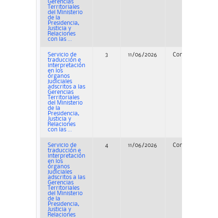
Gerencias
Territoriales
del Ministerio
de la
Presidencia,
Justicia y
Relaciones
con las ...
Servicio de
3
11/06/2026
Concurso
P
traducción e
interpretación
en los
órganos
judiciales
adscritos a las
Gerencias
Territoriales
del Ministerio
de la
Presidencia,
Justicia y
Relaciones
con las ...
Servicio de
4
11/06/2026
Concurso
P
traducción e
interpretación
en los
órganos
judiciales
adscritos a las
Gerencias
Territoriales
del Ministerio
de la
Presidencia,
Justicia y
Relaciones