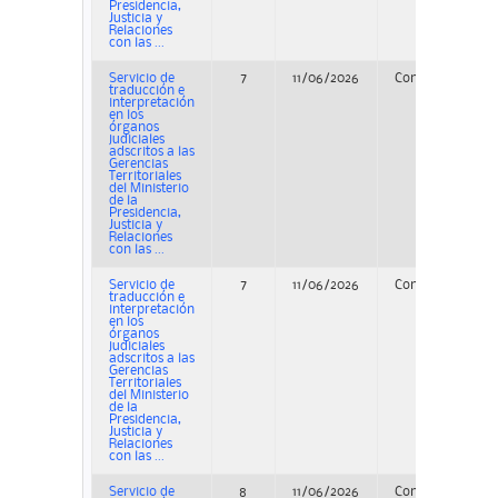
Presidencia,
Justicia y
Relaciones
con las ...
Servicio de
7
11/06/2026
Concurso
traducción e
interpretación
en los
órganos
judiciales
adscritos a las
Gerencias
Territoriales
del Ministerio
de la
Presidencia,
Justicia y
Relaciones
con las ...
Servicio de
7
11/06/2026
Concurso
P
traducción e
interpretación
en los
órganos
judiciales
adscritos a las
Gerencias
Territoriales
del Ministerio
de la
Presidencia,
Justicia y
Relaciones
con las ...
Servicio de
8
11/06/2026
Concurso
P