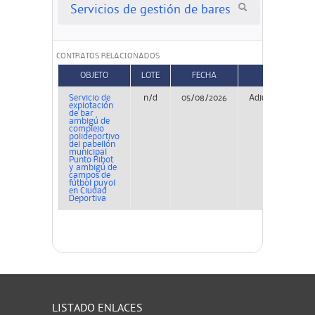
Servicios de gestión de bares
CONTRATOS RELACIONADOS
OBJETO
LOTE
FECHA
TIPO
Servicio de
n/d
05/08/2026
Adjudicación
explotación
de bar
ambigú de
complejo
polideportivo
del pabellón
municipal
Punto Ribot
y ambigú de
campos de
fútbol puyol
en Ciudad
Deportiva
LISTADO ENLACES