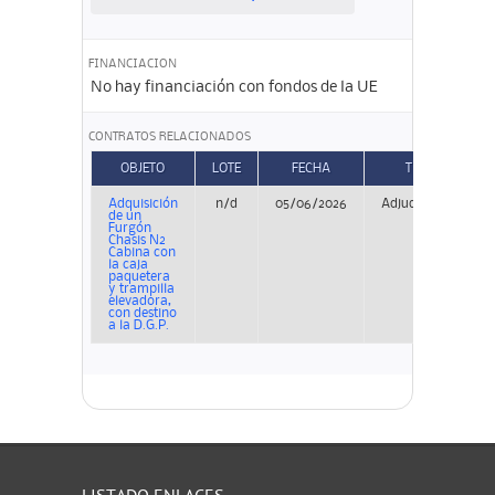
FINANCIACION
No hay financiación con fondos de la UE
CONTRATOS RELACIONADOS
OBJETO
LOTE
FECHA
TIPO
Adquisición
n/d
05/06/2026
Adjudicación
de un
Furgón
Chasis N2
Cabina con
la caja
paquetera
y trampilla
elevadora,
con destino
a la D.G.P.