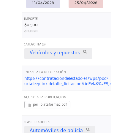
13/04/2026
28/04/2026
IMPORTE
60.500
60500,0
CATEGORIA(S)
Vehículos y repuestos
ENLACE A LA PUBLICACIÓN
https://contrataciondelestado.es/wps/poc?
uri=deeplink:detalle_licitacion&idEvl=K%2FRj4exgl%
ACCESO A LA PUBLICACION
per_plataforma2.pdf
CLASIFICADORES
Automóviles de policía