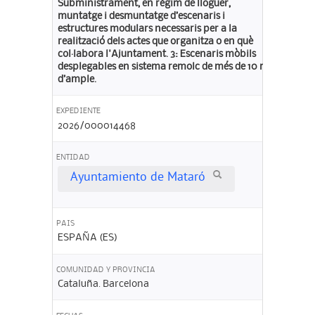
Subministrament, en règim de lloguer,
muntatge i desmuntatge d’escenaris i
estructures modulars necessaris per a la
realització dels actes que organitza o en què
col·labora l'Ajuntament. 3: Escenaris mòbils
desplegables en sistema remolc de més de 10 m
d’ample.
EXPEDIENTE
2026/000014468
ENTIDAD
Ayuntamiento de Mataró
PAIS
ESPAÑA (ES)
COMUNIDAD Y PROVINCIA
Cataluña. Barcelona