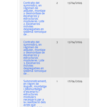
Contrato del
2
13/04/2026
Concurso
suministro, en
régimen de
alquiler, montaje
y desmontaje de
escenarios y
estructuras
modulares. Lote
2: Escenarios
móviles
desplegables en
sistema remolque
de ...
Contrato del
3
13/04/2026
Concurso
suministro, en
régimen de
alquiler, montaje
y desmontaje de
escenarios y
estructuras
modulares. Lote
3: Escenarios
móviles
desplegables en
sistema remolque
de ...
Subministrament,
1
17/06/2026
Adjudicación
en règim de
lloguer, muntatge
i desmuntatge
d’escenaris i
estructures
modulars
necessaris per a
la realització dels
actes que