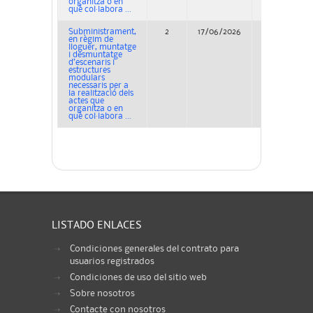
organitza o en
què col·labora ...
Subministrament,
2
17/06/2026
Adjudicación
en règim de
lloguer, muntatge
i desmuntatge
d’escenaris i
estructures
modulars
necessaris per a
la realització dels
actes que
organitza o en
què col·labora ...
LISTADO ENLACES
Condiciones generales del contrato para
usuarios registrados
Condiciones de uso del sitio web
Sobre nosotros
Contacte con nosotros