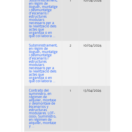
Subministrament,
1
10/04/2026
Concurso
en règim de
lloguer, muntatge
i desmuntatge
d’escenaris i
estructures
modulars
necessaris per a
la realització dels
actes que
organitza o en
què col·labora ...
Subministrament,
2
10/04/2026
Concurso
en règim de
lloguer, muntatge
i desmuntatge
d’escenaris i
estructures
modulars
necessaris per a
la realització dels
actes que
organitza o en
què col·labora ...
Contrato del
1
13/04/2026
Concurso
suministro, en
régimen de
alquiler, montaje
y desmontaje de
escenarios y
estructuras
modulares. LOT-
0001: Suministro,
en régimen de
alquiler, montaje
y ...