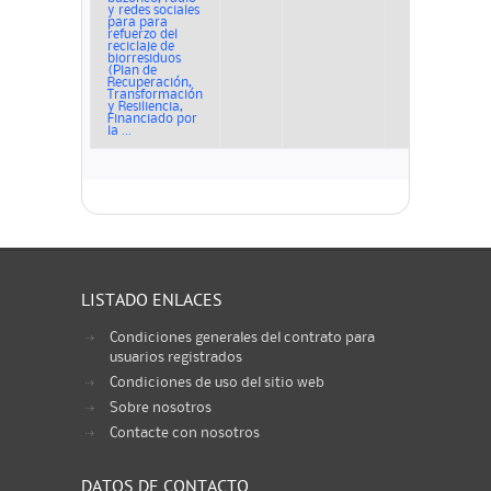
y redes sociales
para para
refuerzo del
reciclaje de
biorresiduos
(Plan de
Recuperación,
Transformación
y Resiliencia,
Financiado por
la ...
LISTADO ENLACES
Condiciones generales del contrato para
usuarios registrados
Condiciones de uso del sitio web
Sobre nosotros
Contacte con nosotros
DATOS DE CONTACTO