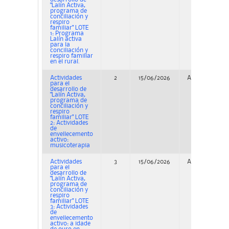
"Lalín Activa,
programa de
conciliación y
respiro
familiar" LOTE
1: Programa
Lalín activa
para la
conciliación y
respiro familiar
en el rural.
Actividades
2
15/06/2026
Adjudicación
para el
desarrollo de
"Lalín Activa,
programa de
conciliación y
respiro
familiar" LOTE
2: Actividades
de
envellecemento
activo:
musicoterapia
Actividades
3
15/06/2026
Adjudicación
para el
desarrollo de
"Lalín Activa,
programa de
conciliación y
respiro
familiar" LOTE
3: Actividades
de
envellecemento
activo: a idade