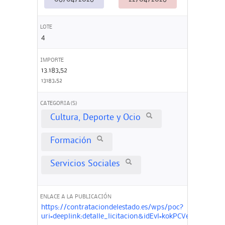
LOTE
4
IMPORTE
13.183,52
13183,52
CATEGORIA(S)
Cultura, Deporte y Ocio
Formación
Servicios Sociales
ENLACE A LA PUBLICACIÓN
https://contrataciondelestado.es/wps/poc?
uri=deeplink:detalle_licitacion&idEvl=kokPCVewp2KHCI