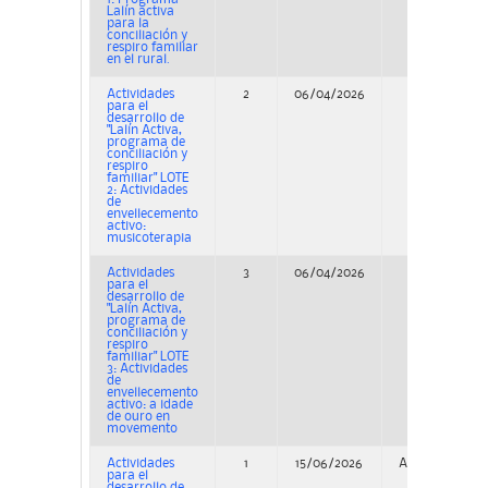
Lalín activa
para la
conciliación y
respiro familiar
en el rural.
Actividades
2
06/04/2026
Concurso
para el
desarrollo de
"Lalín Activa,
programa de
conciliación y
respiro
familiar" LOTE
2: Actividades
de
envellecemento
activo:
musicoterapia
Actividades
3
06/04/2026
Concurso
para el
desarrollo de
"Lalín Activa,
programa de
conciliación y
respiro
familiar" LOTE
3: Actividades
de
envellecemento
activo: a idade
de ouro en
movemento
Actividades
1
15/06/2026
Adjudicación
para el
desarrollo de