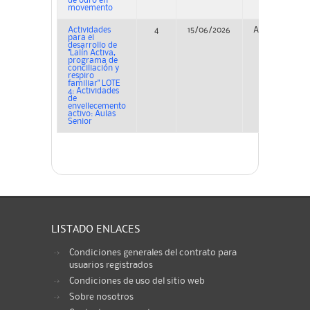
de ouro en
movemento
Actividades
4
15/06/2026
Adjudicación
para el
desarrollo de
"Lalín Activa,
programa de
conciliación y
respiro
familiar" LOTE
4: Actividades
de
envellecemento
activo: Aulas
Senior
LISTADO ENLACES
Condiciones generales del contrato para
usuarios registrados
Condiciones de uso del sitio web
Sobre nosotros