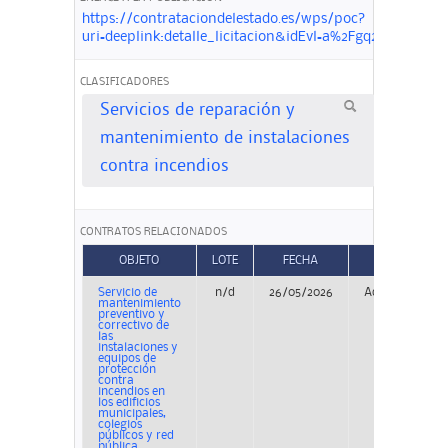
https://contrataciondelestado.es/wps/poc?
uri=deeplink:detalle_licitacion&idEvl=a%2Fgq2gh2oyc
CLASIFICADORES
Servicios de reparación y
mantenimiento de instalaciones
contra incendios
CONTRATOS RELACIONADOS
OBJETO
LOTE
FECHA
TIPO
Servicio de
n/d
26/05/2026
Adjudicación
mantenimiento
preventivo y
correctivo de
las
instalaciones y
equipos de
protección
contra
incendios en
los edificios
municipales,
colegios
públicos y red
pública ...