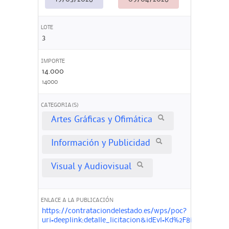
LOTE
3
IMPORTE
14.000
14000
CATEGORIA(S)
Artes Gráficas y Ofimática
Información y Publicidad
Visual y Audiovisual
ENLACE A LA PUBLICACIÓN
https://contrataciondelestado.es/wps/poc?
uri=deeplink:detalle_licitacion&idEvl=Kd%2F8iSmLM%