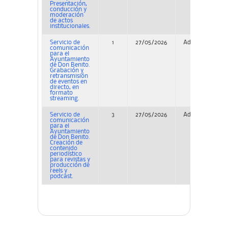
Presentación,
conducción y
moderación
de actos
institucionales.
Servicio de
1
27/05/2026
Adjudicación
comunicación
para el
Ayuntamiento
de Don Benito.
Grabación y
retransmisión
de eventos en
directo, en
formato
streaming.
Servicio de
3
27/05/2026
Adjudicación
comunicación
para el
Ayuntamiento
de Don Benito.
Creación de
contenido
periodístico
para revistas y
producción de
reels y
podcast.