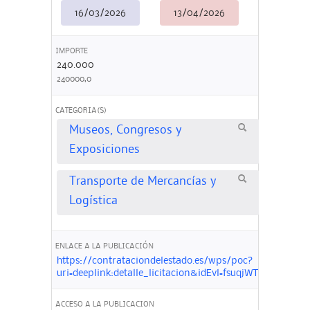
16/03/2026
13/04/2026
IMPORTE
240.000
240000,0
CATEGORIA(S)
Museos, Congresos y
Exposiciones
Transporte de Mercancías y
Logística
ENLACE A LA PUBLICACIÓN
https://contrataciondelestado.es/wps/poc?
uri=deeplink:detalle_licitacion&idEvl=fsuqjWTpJKIwYT
ACCESO A LA PUBLICACION