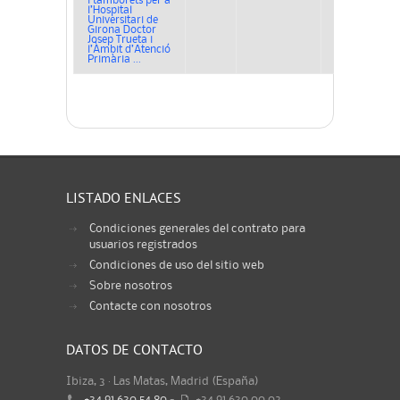
i tamborets per a
l’Hospital
Universitari de
Girona Doctor
Josep Trueta i
l’Àmbit d’Atenció
Primària ...
LISTADO ENLACES
Condiciones generales del contrato para
usuarios registrados
Condiciones de uso del sitio web
Sobre nosotros
Contacte con nosotros
DATOS DE CONTACTO
Ibiza, 3 · Las Matas, Madrid (España)
+34 91 630 54 80
-
+34 91 630 00 02