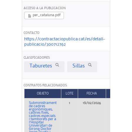
ACCESO A LA PUBLICACION
per_cataluna.pdf
CONTACTO
https://contractaciopublica.cat/es/detall-
publicacio/300712762
CLASIFICADORES
Taburetes
Sillas
CONTRATOS RELACIONADOS
OBJETO
LOTE
FECHA
TIPO
Subministrament
1
19/02/2026
Concurso
de cadires
ergonòmiques,
cadires fixes,
cadires especials
i tamborets per a
l’Hospital
Universitari de
Girona Doctor