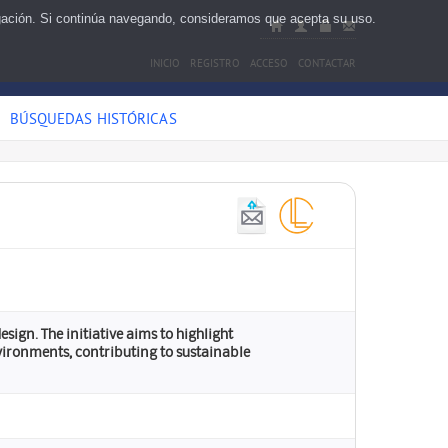
egación. Si continúa navegando, consideramos que acepta su uso.
INICIO
REGISTRO
ACCESO
CONTACTAR
BÚSQUEDAS HISTÓRICAS
ign. The initiative aims to highlight
vironments, contributing to sustainable