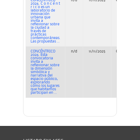
CONCENTRICO
n/d
11/11/2025
Concurso
2026. C o n c é n t
r i c o es un
laboratorio de
innovación
urbana que
invita a
reflexionar sobre
la ciudad a
través de
prácticas
contemporáneas.
Las propuestas ...
CONCÉNTRICO
n/d
11/11/2025
Concurso
2026. Esta
convocatoria
invita a
reflexionar sobre
la dimensión
simbólica y
narrativa del
espacio público,
explorando
cómo los lugares
que habitamos
participan en ...