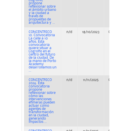
Logroño,
propone
reflexionar sobre
el ámbito urbano
y la ciudad a
través de
propuestas de
arquitectura y ...
CONCENTRICO
n/d
18/10/2023
Concurso
10. Convocatoria
La calle a 10
años. Esta
convocatoria
quiere situar a
Logroño en el
centro del futuro
de la ciudad. De
la mano de Porto
Academy
desarrollamos un
...
CONCENTRICO
n/d
11/11/2025
Concurso
2026. Esta
convocatoria
propone
reflexionar sobre
cómo las
intervenciones
efímeras pueden
actuar como
agentes de
transformación
en la ciudad,
generando
impactos ...