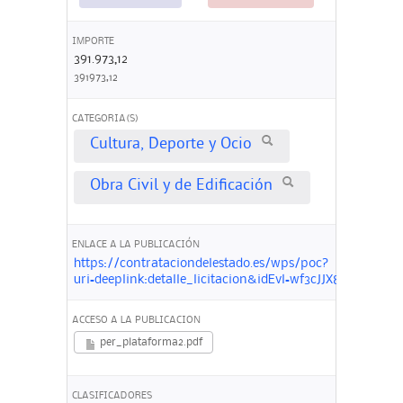
IMPORTE
391.973,12
391973,12
CATEGORIA(S)
Cultura, Deporte y Ocio
Obra Civil y de Edificación
ENLACE A LA PUBLICACIÓN
https://contrataciondelestado.es/wps/poc?
uri=deeplink:detalle_licitacion&idEvl=wf3cJJX8w3l4zI
ACCESO A LA PUBLICACION
per_plataforma2.pdf
CLASIFICADORES