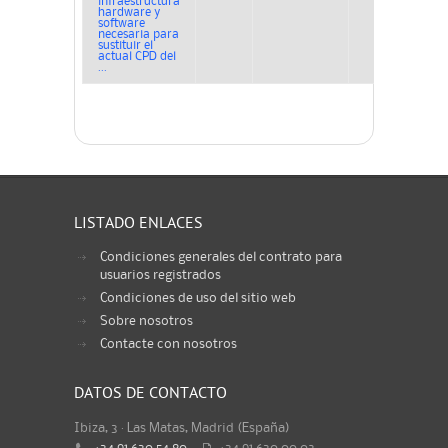
infraestructura
hardware y
software
necesaria para
sustituir el
actual CPD del
...
LISTADO ENLACES
Condiciones generales del contrato para
usuarios registrados
Condiciones de uso del sitio web
Sobre nosotros
Contacte con nosotros
DATOS DE CONTACTO
Ibiza, 3 · Las Matas, Madrid (España)
+34 91 630 54 80
-
+34 91 630 00 02