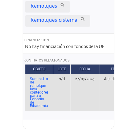
Remolques
Remolques cisterna
FINANCIACION
No hay financiación con fondos de la UE
CONTRATOS RELACIONADOS
OBJETO
LOTE
FECHA
TIPO
Suministro
n/d
27/03/2026
Adjudicación
de
remolque
lava-
contedores
para o
Concello
de
Ribadumia