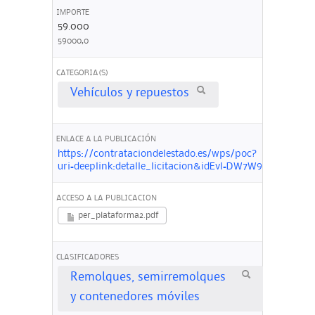
IMPORTE
59.000
59000,0
CATEGORIA(S)
Vehículos y repuestos
ENLACE A LA PUBLICACIÓN
https://contrataciondelestado.es/wps/poc?
uri=deeplink:detalle_licitacion&idEvl=DW7W9rdfI0p
ACCESO A LA PUBLICACION
per_plataforma2.pdf
CLASIFICADORES
Remolques, semirremolques
y contenedores móviles