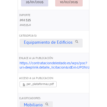
26/01/2026
10/02/2026
IMPORTE
202.535
202535,0
CATEGORIA(S)
Equipamiento de Edificios
ENLACE A LA PUBLICACIÓN
https://contrataciondelestado.es/wps/poc?
uri=deeplink:detalle_licitacion&idEvl=UPONrzupfuFt5
ACCESO A LA PUBLICACION
per_plataforma2.pdf
CLASIFICADORES
Mobiliario