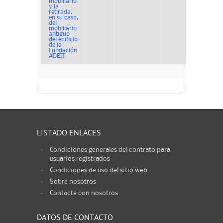
mobiliario
y la
retirada,
en su caso,
del
mobiliario
antiguo
del edificio
de la
Fundación
ADEIT
LISTADO ENLACES
Condiciones generales del contrato para
usuarios registrados
Condiciones de uso del sitio web
Sobre nosotros
Contacte con nosotros
DATOS DE CONTACTO