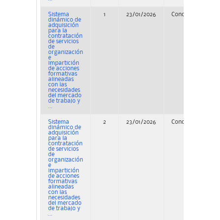
Sistema
1
23/01/2026
Concurso
PE
dinámico de
adquisición
para la
contratación
de servicios
de
organización
e
impartición
de acciones
formativas
alineadas
con las
necesidades
del mercado
de trabajo y
...
Sistema
2
23/01/2026
Concurso
PE
dinámico de
adquisición
para la
contratación
de servicios
de
organización
e
impartición
de acciones
formativas
alineadas
con las
necesidades
del mercado
de trabajo y
...