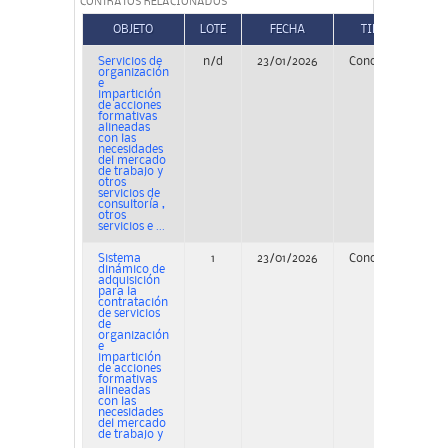
CONTRATOS RELACIONADOS
OBJETO
LOTE
FECHA
TIPO
Servicios de
n/d
23/01/2026
Concurso
organización
e
impartición
de acciones
formativas
alineadas
con las
necesidades
del mercado
de trabajo y
otros
servicios de
consultoría ,
otros
servicios e ...
Sistema
1
23/01/2026
Concurso
dinámico de
adquisición
para la
contratación
de servicios
de
organización
e
impartición
de acciones
formativas
alineadas
con las
necesidades
del mercado
de trabajo y
...