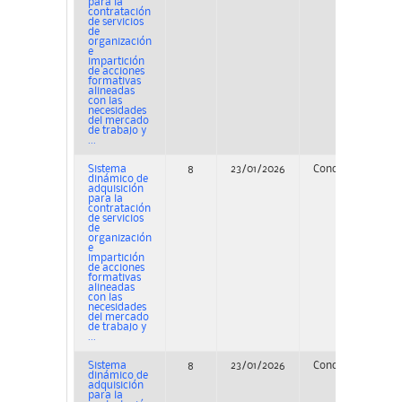
para la
contratación
de servicios
de
organización
e
impartición
de acciones
formativas
alineadas
con las
necesidades
del mercado
de trabajo y
...
Sistema
8
23/01/2026
Concurso
PE
dinámico de
adquisición
para la
contratación
de servicios
de
organización
e
impartición
de acciones
formativas
alineadas
con las
necesidades
del mercado
de trabajo y
...
Sistema
8
23/01/2026
Concurso
dinámico de
adquisición
para la