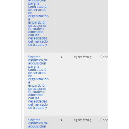
adquisición
para la
contratación
de servicios
de
organización
e
impartición
de acciones
formativas
alineadas
con las
necesidades
del mercado
de trabajo y
...
Sistema
7
23/01/2026
Concurso
dinámico de
adquisición
para la
contratación
de servicios
de
organización
e
impartición
de acciones
formativas
alineadas
con las
necesidades
del mercado
de trabajo y
...
Sistema
7
23/01/2026
Concurso
PE
dinámico de
adquisición