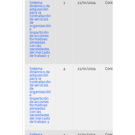
Sistema
3
23/01/2026
Concurso
PE
dinámico de
adquisición
para la
contratación
de servicios
de
organización
e
impartición
de acciones
formativas
alineadas
con las
necesidades
del mercado
de trabajo y
...
Sistema
4
23/01/2026
Concurso
PE
dinámico de
adquisición
para la
contratación
de servicios
de
organización
e
impartición
de acciones
formativas
alineadas
con las
necesidades
del mercado
de trabajo y
...
Sistema
4
23/01/2026
Concurso