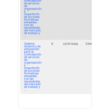
contratación
de servicios
de
organización
e
impartición
de acciones
formativas
alineadas
con las
necesidades
del mercado
de trabajo y
...
Sistema
9
23/01/2026
Concurso
PE
dinámico de
adquisición
para la
contratación
de servicios
de
organización
e
impartición
de acciones
formativas
alineadas
con las
necesidades
del mercado
de trabajo y
...