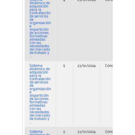
dinámico de
adquisición
para la
contratación
de servicios
de
organización
e
impartición
de acciones
formativas
alineadas
con las
necesidades
del mercado
de trabajo y
...
Sistema
5
23/01/2026
Concurso
dinámico de
adquisición
para la
contratación
de servicios
de
organización
e
impartición
de acciones
formativas
alineadas
con las
necesidades
del mercado
de trabajo y
...
Sistema
5
23/01/2026
Concurso
PE