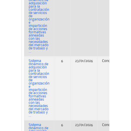
dinámico de
adquisición
para la
contratación
de servicios
de
organización
e
impartición
de acciones
formativas
alineadas
con las
necesidades
del mercado
de trabajo y
...
Sistema
6
23/01/2026
Concurso
PE
dinámico de
adquisición
para la
contratación
de servicios
de
organización
e
impartición
de acciones
formativas
alineadas
con las
necesidades
del mercado
de trabajo y
...
Sistema
6
23/01/2026
Concurso
dinámico de