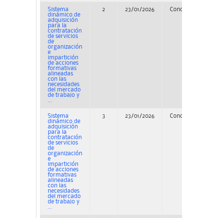
Sistema
2
23/01/2026
Concurso
dinámico de
adquisición
para la
contratación
de servicios
de
organización
e
impartición
de acciones
formativas
alineadas
con las
necesidades
del mercado
de trabajo y
...
Sistema
3
23/01/2026
Concurso
dinámico de
adquisición
para la
contratación
de servicios
de
organización
e
impartición
de acciones
formativas
alineadas
con las
necesidades
del mercado
de trabajo y
...