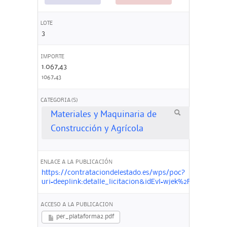
LOTE
3
IMPORTE
1.067,43
1067,43
CATEGORIA(S)
Materiales y Maquinaria de
Construcción y Agrícola
ENLACE A LA PUBLICACIÓN
https://contrataciondelestado.es/wps/poc?
uri=deeplink:detalle_licitacion&idEvl=wjek%2F2ueWZ
ACCESO A LA PUBLICACION
per_plataforma2.pdf