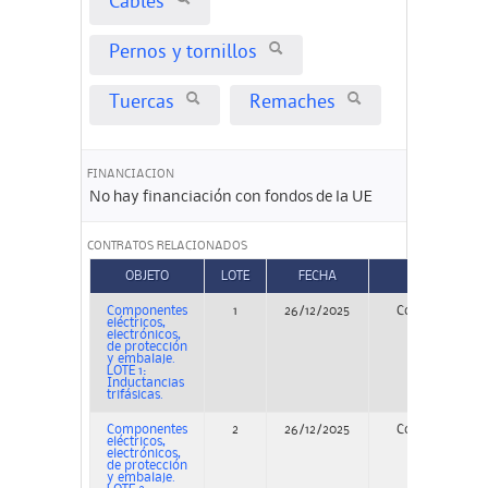
Cables
Pernos y tornillos
Tuercas
Remaches
FINANCIACION
No hay financiación con fondos de la UE
CONTRATOS RELACIONADOS
OBJETO
LOTE
FECHA
TIPO
Componentes
1
26/12/2025
Concurso
eléctricos,
electrónicos,
de protección
y embalaje.
LOTE 1:
Inductancias
trifásicas.
Componentes
2
26/12/2025
Concurso
eléctricos,
electrónicos,
de protección
y embalaje.