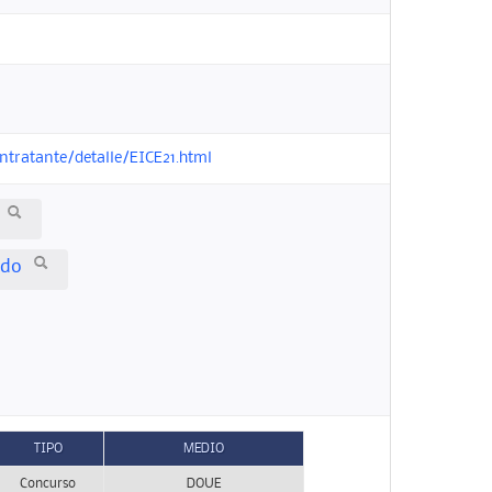
ontratante/detalle/EICE21.html
ido
TIPO
MEDIO
Concurso
DOUE