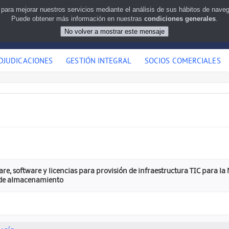
 para mejorar nuestros servicios mediante el análisis de sus hábitos de nav
Puede obtener más información en nuestras
condiciones generales
.
DJUDICACIONES
GESTIÓN INTEGRAL
SOCIOS COMERCIALES
re, software y licencias para provisión de infraestructura TIC para la
 de almacenamiento