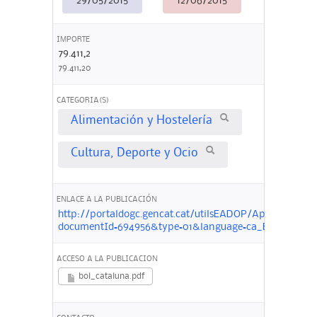
29/05/2015
12/06/2015
IMPORTE
79.411,2
79.411,20
CATEGORIA(S)
Alimentación y Hostelería
Cultura, Deporte y Ocio
ENLACE A LA PUBLICACIÓN
http://portaldogc.gencat.cat/utilsEADOP/AppJava/PdfP
documentId=694956&type=01&language=ca_ES
ACCESO A LA PUBLICACION
bol_cataluna.pdf