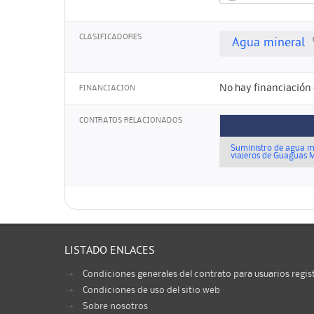
CLASIFICADORES
Agua mineral
No hay financiación 
FINANCIACION
CONTRATOS RELACIONADOS
Suministro de agua mi
viajeros de Guaguas M
LISTADO ENLACES
Condiciones generales del contrato para usuarios regis
Condiciones de uso del sitio web
Sobre nosotros