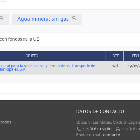
Agua mineral sin gas
con fondos de la UE
OBJETO
LOTE
FEC
neral para la sede central y terminales de transporte de
n/d
19/12/
unicipales, S.A.
DATOS DE CONTACTO
trados
Ibiza, 3 · Las Matas, Madrid (Espa
+34 91 630 54 80
-
+34 91 63
Enviar e-mail:
contacto