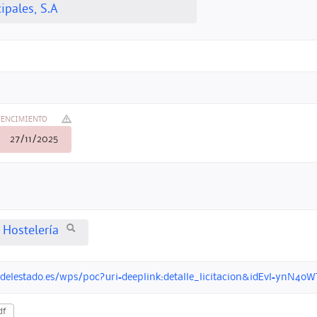
pales, S.A
VENCIMIENTO
27/11/2025
 Hostelería
ondelestado.es/wps/poc?uri=deeplink:detalle_licitacion&idEvl=yn
df