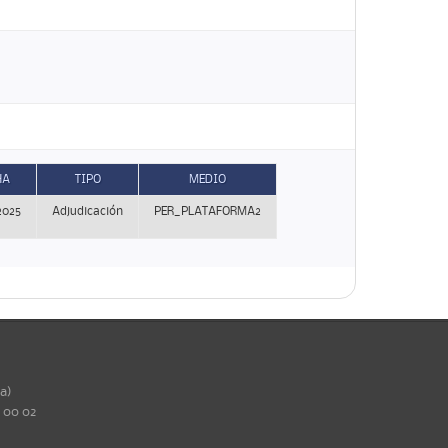
HA
TIPO
MEDIO
2025
Adjudicación
PER_PLATAFORMA2
ña)
0 00 02