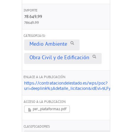
IMPORTE
78.649,99
78649,99
CATEGORIA(S)
Medio Ambiente
Obra Civil y de Edificación
ENLACE A LA PUBLICACIÓN
https://contrataciondelestado.es/wps/poc?
uri=deeplink%3Adetalle_licitacion&idEvl=9LFy18j9LK
ACCESO A LA PUBLICACION
per_plataforma2.pdf
CLASIFICADORES