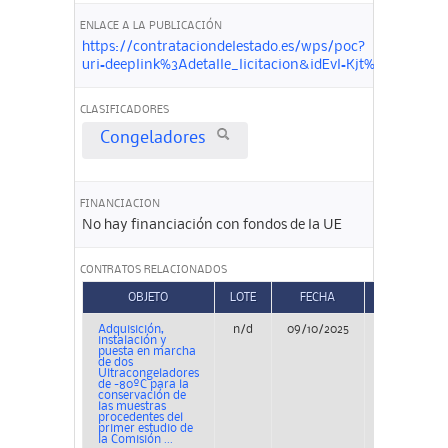
ENLACE A LA PUBLICACIÓN
https://contrataciondelestado.es/wps/poc?
uri=deeplink%3Adetalle_licitacion&idEvl=Kjt%2FpClM
CLASIFICADORES
Congeladores
FINANCIACION
No hay financiación con fondos de la UE
CONTRATOS RELACIONADOS
OBJETO
LOTE
FECHA
TIPO
Adquisición,
n/d
09/10/2025
Adjudicació
instalación y
puesta en marcha
de dos
Ultracongeladores
de -80ºC para la
conservación de
las muestras
procedentes del
primer estudio de
la Comisión ...